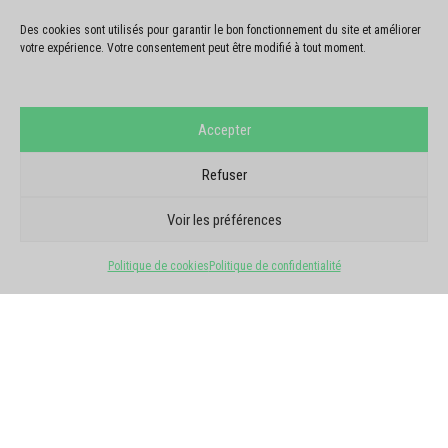
Des cookies sont utilisés pour garantir le bon fonctionnement du site et améliorer
votre expérience. Votre consentement peut être modifié à tout moment.
Accepter
Refuser
AVIS GOOGLE
ILS NOUS FONT
Voir les préférences
CONFIANCE
Politique de cookies
Politique de confidentialité
5/5 · 6 avis
Voir tous les avis
★
★
★
★
★