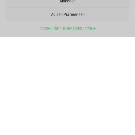
Ablehnen
GOOGLE-BERICHTE
SIE VERTRAUEN UNS
Zu den Präferenzen
5/5 - 6 Meinungen
Cookie-Richtlinie
Datenschutzrichtlinie
Alle Meinungen ansehen
★
★
★
★
★
Marc Guillon
★
★
★
★
★
Pouleau Xavier
vor 3 Wochen