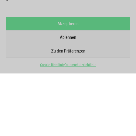
Akzeptieren
Ablehnen
GOOGLE-BERICHTE
SIE VERTRAUEN UNS
Zu den Präferenzen
5/5 - 6 Meinungen
Cookie-Richtlinie
Datenschutzrichtlinie
Alle Meinungen ansehen
★
★
★
★
★
Julie Delas
vor einem Monat