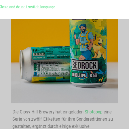
Close and do not switch language
Die Gipsy Hill Brewery hat eingeladen
Shotopop
eine
Serie von zwölf Etiketten für ihre Sondereditionen zu
gestalten, ergänzt durch einige exklusive