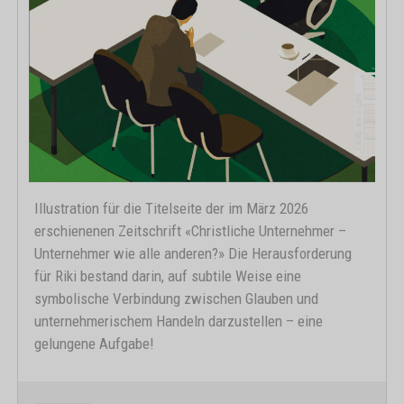
Illustration für die Titelseite der im März 2026
erschienenen Zeitschrift «Christliche Unternehmer –
Unternehmer wie alle anderen?» Die Herausforderung
für Riki bestand darin, auf subtile Weise eine
symbolische Verbindung zwischen Glauben und
unternehmerischem Handeln darzustellen – eine
gelungene Aufgabe!