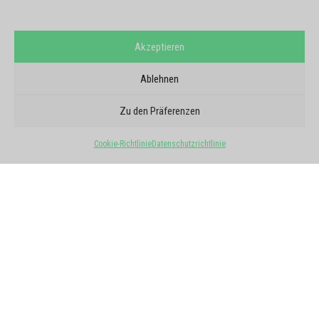
Akzeptieren
Ablehnen
GOOGLE-BERICHTE
SIE VERTRAUEN UNS
Zu den Präferenzen
5/5 - 6 Meinungen
Cookie-Richtlinie
Datenschutzrichtlinie
Alle Meinungen ansehen
★
★
★
★
★
Pouleau Xavier
vor 3 Wochen
Sehr gute Agentur