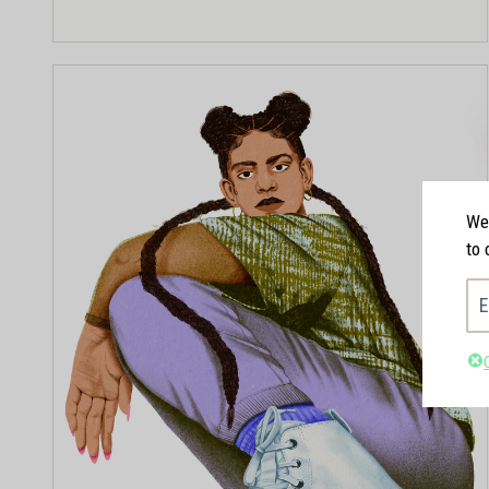
We'
to 