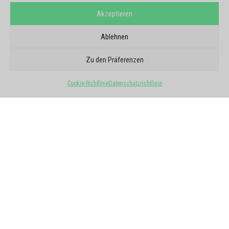
Akzeptieren
Ablehnen
GOOGLE-BERICHTE
SIE VERTRAUEN UNS
Zu den Präferenzen
5/5 - 6 Meinungen
Cookie-Richtlinie
Datenschutzrichtlinie
Alle Meinungen ansehen
★
★
★
★
★
Eva Leclair
vor 3 Tagen
Eine erste Arbeit mit VO Talents Agency, die
sehr gut gelaufen ist, sehr gute Gespräche mit