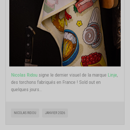
Nicolas Ridou
signe le dernier visuel de la marque
Linje
,
des torchons fabriqués en France ! Sold out en
quelques jours…
NICOLAS RIDOU
JANVIER 2026