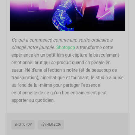
Ce qui a commencé comme une sortie ordinaire a
changé notre journée.
Shotopop
a transformé cette
expérience en un petit film qui capture le basculement
émotionnel brut qui se produit quand on pédale en
sueur. Né d’une affection sincère (et de beaucoup de
transpiration), cinématique et touchant, le studio a puisé
au fond de lui-même pour partager l’essence
émotionnelle de ce qu’un bon entraînement peut
apporter au quotidien.
SHOTOPOP
FÉVRIER 2026