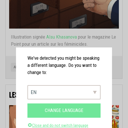
Illustration signée
Alsu Khasanova
pour le magazine Le
Point pour un article sur les féminicides.
We've detected you might be speaking
a different language. Do you want to
ALSU KHASANOVA
FÉVRIER 2026
change to:
EN
LES ECHOS WEEK-END
CHANGE LANGUAGE
Close and do not switch language