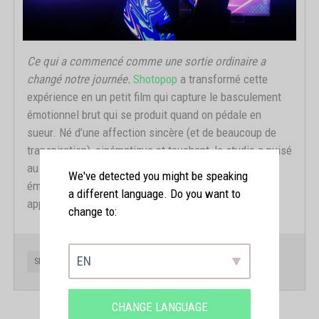
Ce qui a commencé comme une sortie ordinaire a
changé notre journée.
Shotopop
a transformé cette
expérience en un petit film qui capture le basculement
émotionnel brut qui se produit quand on pédale en
sueur. Né d’une affection sincère (et de beaucoup de
transpiration), cinématique et touchant, le studio a puisé
au fond de lui-même pour partager l’essence
We've detected you might be speaking
émotionnelle de ce qu’un bon entraînement peut
a different language. Do you want to
apporter au quotidien.
change to:
EN
SHOTOPOP
FÉVRIER 2026
CHANGE LANGUAGE