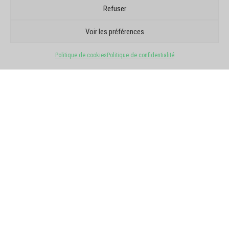
Refuser
AVIS GOOGLE
ILS NOUS FONT
Voir les préférences
CONFIANCE
Politique de cookies
Politique de confidentialité
5/5 · 6 avis
Voir tous les avis
★
★
★
★
★
Laurent Barbarand
il y a un mois
Super contact, supers artistes !!!