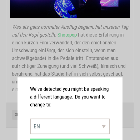
Was als ganz normaler Ausflug begann, hat unseren Tag
auf den Kopf gestellt.
Shotopop
hat diese Erfahrung in
einen kurzen Film verwandelt, der den emotionalen
Umschwung einfängt, der sich einstellt, wenn man
schweißgebadet in die Pedale tritt. Entstanden aus
aufrichtiger Zuneigung (und viel Schweiß), filmisch und
berührend, hat das Studio tief in sich selbst geschaut,
um die emotionale Essenz dessen zu vermitteln, was
We've detected you might be speaking
ein gutes Training im Alltag bewirken kann.
a different language. Do you want to
change to:
SHOTOPOP
FEBRUAR 2026
EN