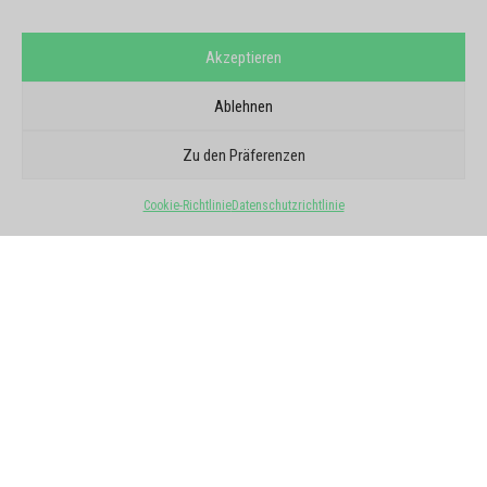
Akzeptieren
Ablehnen
GOOGLE-BERICHTE
SIE VERTRAUEN UNS
Zu den Präferenzen
5/5 - 6 Meinungen
Cookie-Richtlinie
Datenschutzrichtlinie
Alle Meinungen ansehen
★
★
★
★
★
Laurent Barbarand
vor einem Monat
Super Kontakt, super Künstler!!!