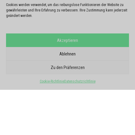
Cookies werden verwendet, um das reibungslose Funktionieren der Website zu
gewährleisten und Ihre Erfahrung zu verbessern. Ihre Zustimmung kann jederzeit
geändert werden.
Akzeptieren
Ablehnen
GOOGLE-BERICHTE
SIE VERTRAUEN UNS
Zu den Präferenzen
5/5 - 6 Meinungen
Cookie-Richtlinie
Datenschutzrichtlinie
Alle Meinungen ansehen
★
★
★
★
★
Eva Leclair